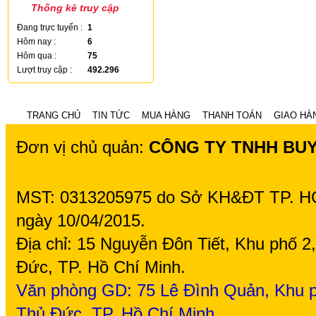
Thống kê truy cập
Đang trực tuyến :
1
Hôm nay :
6
Hôm qua :
75
Lượt truy cập :
492.296
TRANG CHỦ
TIN TỨC
MUA HÀNG
THANH TOÁN
GIAO HÀ
Đơn vị chủ quản:
CÔNG TY TNHH BU
MST: 0313205975 do Sở KH&ĐT TP. H
ngày 10/04/2015.
Địa chỉ: 15 Nguyễn Đôn Tiết, Khu phố 
Đức, TP. Hồ Chí Minh.
Văn phòng GD: 75
Lê Đình Quản, Khu p
Thủ Đức, TP. Hồ Chí Minh.