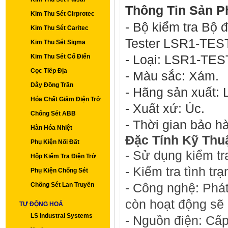
Thông Tin Sản P
Kim Thu Sét Cirprotec
- Bộ kiểm tra Bộ 
Kim Thu Sét Caritec
Tester LSR1-TES
Kim Thu Sét Sigma
- Loại:
LSR1-TES
Kim Thu Sét Cổ Điển
Cọc Tiếp Địa
- Màu sắc: Xám.
Dây Đồng Trần
- Hãng sản xuất:
Hóa Chất Giảm Điện Trở
- Xuất xứ: Úc.
Chống Sét ABB
- Thời gian bảo h
Hàn Hóa Nhiệt
Đặc Tính Kỹ Thuậ
Phụ Kiện Nối Đất
-
Sử dụng kiểm tr
Hộp Kiểm Tra Điện Trở
- Kiểm tra tình t
Phụ Kiện Chống Sét
- Công nghệ: Phát
Chống Sét Lan Truyền
còn hoạt động sẽ 
TỰ ĐỘNG HOÁ
LS Industral Systems
- Nguồn điện: Cấ