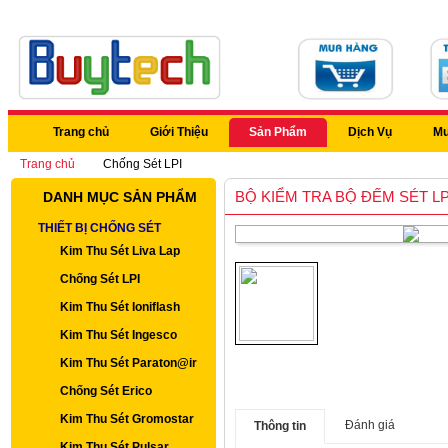
Trang chủ
Giới Thiệu
Sản Phẩm
Dịch Vụ
Mu
Trang chủ
Chống Sét LPI
BỘ KIỂM TRA BỘ ĐẾM SÉT LP
DANH MỤC SẢN PHẨM
THIẾT BỊ CHỐNG SÉT
Kim Thu Sét Liva Lap
Chống Sét LPI
Kim Thu Sét Ioniflash
Kim Thu Sét Ingesco
Kim Thu Sét Paraton@ir
Chống Sét Erico
Kim Thu Sét Gromostar
Đánh giá
Thông tin
Kim Thu Sét Pulsar