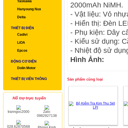
Yaskawa
2000mAh NiMH.
Hanyoung Nux
- Vật liệu: Vỏ nhự
Delta
- Hiển thị: Đèn LE
THIẾT BỊ ĐIỆN
- Phụ kiện: Dây c
Cadivi
- Kiểu sử dụng: C
LiOA
- Nhiệt độ sử dụn
Epcos
Hình Ảnh:
ĐỘNG CƠ ĐIỆN
Dolin Motor
THIẾT BỊ VIỄN THÔNG
Sản phẩm cùng loại
Hỗ trợ trực tuyến
tranngoc2000
Zalo:
0982927138
028.62870568
Phòng Kinh