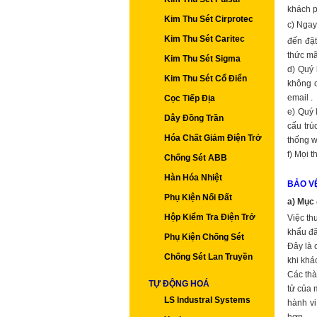
khách p
Kim Thu Sét Cirprotec
c) Ngay
Kim Thu Sét Caritec
đến đặt
thức mã
Kim Thu Sét Sigma
d) Quý 
Kim Thu Sét Cổ Điển
không c
email .
Cọc Tiếp Địa
e) Quý 
Dây Đồng Trần
cấu trú
Hóa Chất Giảm Điện Trở
thống w
f) Mọi 
Chống Sét ABB
Hàn Hóa Nhiệt
BẢO V
Phụ Kiện Nối Đất
a) Mục 
Hộp Kiểm Tra Điện Trở
Việc th
khẩu đă
Phụ Kiện Chống Sét
Đây là 
Chống Sét Lan Truyền
khi khá
Các thà
TỰ ĐỘNG HOÁ
tử của 
LS Industral Systems
hành vi