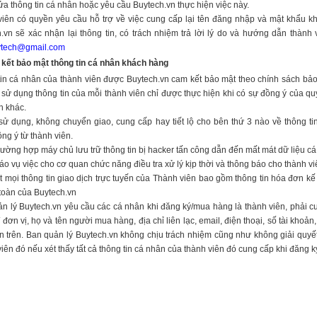
ửa thông tin cá nhân hoặc yêu cầu Buytech.vn thực hiện việc này.
iên có quyền yêu cầu hỗ trợ về việc cung cấp lại tên đăng nhập và mật khẩu khi
.vn sẽ xác nhận lại thông tin, có trách nhiệm trả lời lý do và hướng dẫn thành 
uytech@gmail.com
kết bảo mật thông tin cá nhân khách hàng
in cá nhân của thành viên được Buytech.vn cam kết bảo mật theo chính sách bảo 
 sử dụng thông tin của mỗi thành viên chỉ được thực hiện khi có sự đồng ý của q
h khác.
ử dụng, không chuyển giao, cung cấp hay tiết lộ cho bên thứ 3 nào về thông ti
ng ý từ thành viên.
rường hợp máy chủ lưu trữ thông tin bị hacker tấn công dẫn đến mất mát dữ liệu cá
áo vụ việc cho cơ quan chức năng điều tra xử lý kịp thời và thông báo cho thành vi
 mọi thông tin giao dịch trực tuyến của Thành viên bao gồm thông tin hóa đơn kế 
toàn của Buytech.vn
n lý Buytech.vn yêu cầu các cá nhân khi đăng ký/mua hàng là thành viên, phải cu
/ đơn vị, họ và tên người mua hàng, địa chỉ liên lạc, email, điện thoại, số tài khoả
in trên. Ban quản lý Buytech.vn không chịu trách nhiệm cũng như không giải quyế
iên đó nếu xét thấy tất cả thông tin cá nhân của thành viên đó cung cấp khi đăng 