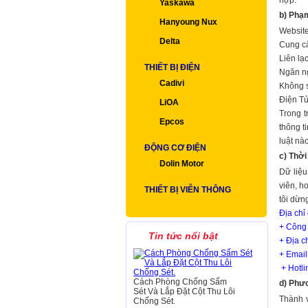
hợp.
Yaskawa
b) Phạm
Hanyoung Nux
Website
Delta
Cung cấ
Liên lạ
THIẾT BỊ ĐIỆN
Ngăn ng
Cadivi
Không s
Điện Tử
LiOA
Trong t
Epcos
thông t
luật nà
ĐỘNG CƠ ĐIỆN
c) Thời
Dolin Motor
Dữ liệu
viên, h
THIẾT BỊ VIỄN THÔNG
tôi dừng
Địa chỉ 
+ Công
Tin tức nổi bật
+ Địa c
+ Email
+ Hotli
Cách Phòng Chống Sấm
d) Phươ
Sét Và Lắp Đặt Cột Thu Lôi
Thành v
Chống Sét.