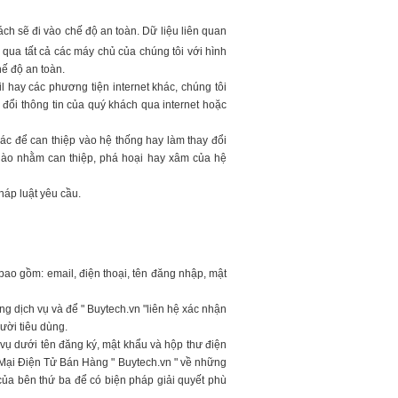
ách sẽ đi vào chế độ an toàn. Dữ liệu liên quan
 qua tất cả các máy chủ của chúng tôi với hình
ế độ an toàn.
l hay các phương tiện internet khác, chúng tôi
 đổi thông tin của quý khách qua internet hoặc
ác để can thiệp vào hệ thống hay làm thay đổi
 nào nhằm can thiệp, phá hoại hay xâm của hệ
háp luật yêu cầu.
bao gồm: email, điện thoại, tên đăng nhập, mật
ng dịch vụ và để " Buytech.vn "liên hệ xác nhận
ười tiêu dùng.
 vụ dưới tên đăng ký, mật khẩu và hộp thư điện
 Mại Điện Tử Bán Hàng " Buytech.vn " về những
của bên thứ ba để có biện pháp giải quyết phù