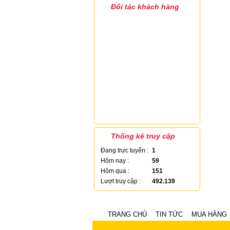
Đối tác khách hàng
Thống kê truy cập
Đang trực tuyến :
1
Hôm nay :
59
Hôm qua :
151
Lượt truy cập :
492.139
TRANG CHỦ
TIN TỨC
MUA HÀNG