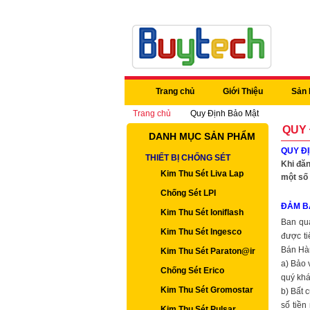
Trang chủ
Giới Thiệu
Sản
Trang chủ
Quy Định Bảo Mật
QUY 
DANH MỤC SẢN PHẨM
QUY Đ
THIẾT BỊ CHỐNG SÉT
Khi đăn
Kim Thu Sét Liva Lap
một số 
Chống Sét LPI
ĐẢM B
Kim Thu Sét Ioniflash
Ban quả
Kim Thu Sét Ingesco
được ti
Bán Hàn
Kim Thu Sét Paraton@ir
a) Bảo 
Chống Sét Erico
quý khá
Kim Thu Sét Gromostar
b) Bất 
số tiền
Kim Thu Sét Pulsar