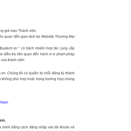
ng giả mạo Thành viên.
ên quan đến giao dịch tại
Website Thương Mại
uytech.vn " có trách nhiệm hợp tác cung cấp
an điều tra liên quan đến hành vi vi phạm pháp
 của thành viên.
.vn. Chúng tôi có quyền từ chối đăng ký thành
tin không phù hợp hoặc trong trường hợp chúng
t Nam.
ình.
của mình bằng cách đăng nhập vào tài khoản và