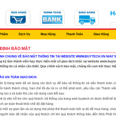
 Phẩm
Dịch Vụ
Mua Hàng
Thanh Toán
Giao Hàng
ĐỊNH BẢO MẬT
ỊNH CHUNG VỀ BẢO MẬT THÔNG TIN TẠI WEBSITE WWW.BUYTECH.VN NHƯ 
g ký làm thành viên hay thực hiện một số giao dịch khác tại website www.buy
thông tin cá nhân cần thiết. Qua chính sách bảo mật, chúng tôi cam kết thực hi
ẢO AN TOÀN GIAO DICH:
n lý trang web đã sử dụng các dịch vụ để bảo vệ thông tin và việc thanh toán 
ến hành thành công, hạn chế tối đa rủi ro có thể phát sinh, yêu cầu các Thành v
g lưu ý và tuân thủ các nội dung cam kết sau:
vệ là việc hỗ trợ cho quý khách, hệ thống của trang web buytech.vn được thiết kế 
ch an toàn thoát khỏi chế độ đặt hàng;
cứ một sự gian lận và sử dụng trái phép thẻ thanh toán bởi ai đó để mua hàng, chú
 người bán đã nhận của quý khách chỉ khi quý khách thông báo đến Nhà Phát Hàn