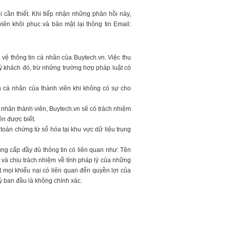
 cần thiết.
Khi tiếp nhận những phản hồi này,
viên khôi phục và bảo mật lại thông tin Email:
vệ thông tin cá nhân của Buytech.vn. Việc thu
uý khách đó, trừ những trường hợp pháp luật có
n cá nhân của thành viên khi không có sự cho
 nhân thành viên, Buytech.vn sẽ có trách nhiệm
ên được biết.
toán chứng từ số hóa tại khu vực dữ liệu trung
ng cấp đầy đủ thông tin có liên quan như: Tên
n, và chịu trách nhiệm về tính pháp lý của những
t mọi khiếu nại có liên quan đến quyền lợi của
ký ban đầu là không chính xác.