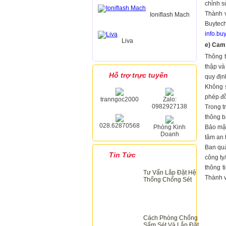
chỉnh s
Thành v
Ioniflash Mach
Buytech
info.b
Liva
e) Cam 
Thông t
thập và
Hỗ trợ trực tuyến
quy địn
Không s
phép đồ
tranngoc2000
Zalo:
0982927138
Trong t
thông b
028.62870568
Phòng Kinh
Bảo mật
Doanh
tâm an 
Ban quả
Tin Tức
công ty
thông t
Tư Vấn Lắp Đặt Hệ
Thành v
Thống Chống Sét
Cách Phòng Chống
Sấm Sét Và Lắp Đặt