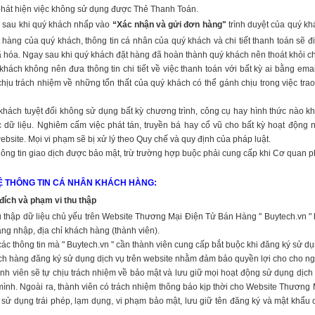
hát hiện việc không sử dụng được Thẻ Thanh Toán.
 sau khi quý khách nhấp vào
“Xác nhận và gửi đơn hàng"
trình duyệt của quý kh
 hàng của quý khách, thông tin cá nhân của quý khách và chi tiết thanh toán sẽ đi
 hóa. Ngay sau khi quý khách đặt hàng đã hoàn thành quý khách nên thoát khỏi ch
khách không nên đưa thông tin chi tiết về việc thanh toán với bất kỳ ai bằng emai
hịu trách nhiệm về những tổn thất của quý khách có thể gánh chịu trong việc trao
khách tuyệt đối không sử dụng bất kỳ chương trình, công cụ hay hình thức nào kh
c dữ liệu. Nghiêm cấm việc phát tán, truyền bá hay cổ vũ cho bất kỳ hoạt động
ebsite. Mọi vi phạm sẽ bị xử lý theo Quy chế và quy định của pháp luật.
thông tin giao dịch được bảo mật, trừ trường hợp buộc phải cung cấp khi Cơ quan p
Ệ THÔNG TIN CÁ NHÂN KHÁCH HÀNG:
đích và phạm vi thu thập
u thập dữ liệu chủ yếu trên Website Thương Mại Điện Tử Bán Hàng " Buytech.vn " 
ng nhập, địa chỉ khách hàng (thành viên).
các thông tin mà " Buytech.vn " cần thành viên cung cấp bắt buộc khi đăng ký sử dụ
ch hàng đăng ký sử dụng dịch vụ trên website nhằm đảm bảo quyền lợi cho cho ng
nh viên sẽ tự chịu trách nhiệm về bảo mật và lưu giữ mọi hoạt động sử dụng dịch
mình. Ngoài ra, thành viên có trách nhiệm thông báo kịp thời cho Website Thương
 sử dụng trái phép, lạm dụng, vi phạm bảo mật, lưu giữ tên đăng ký và mật khẩu 