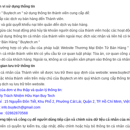
 vi sử dụng thông tin
 " Buytech.vn " sử dụng thông tin thành viên cung cấp để:
p các dịch vụ bán hàng đến Thành viên.
c và giải quyết khiếu nại liên quân đến dịch vụ bán hàng.
ừa các hoạt động phá hủy tài khoản người dùng của thành viên hoặc các hoạt độ
ử dụng thông tin cá nhân của thành viên ngoài mục đích xác nhận và liên hệ có li
 Bán Hàng " Buytech.vn "
rường hợp có yêu cầu của pháp luật: Website Thương Mại Điện Tử Bán Hàng " B
in cá nhân thành viên khi có yêu cầu từ cơ quan luật pháp: Tòa án, cơ quan công 
o đó của khách hàng. Ngoài ra, không ai có quyền xâm phạm vào thông tin cá nhân
 gian lưu trữ thông tin
 cá nhân của Thành viên sẽ được lưu trữ theo quy định của website: www.buytech
oặc khóa thành viên trên máy chủ của Buytech.vn khi quý khách cung cấp thông 
 dịch vụ lưu trữ trên website.
của đơn vị thu thập và quản lý thông tin:
 ty Trách Nhiệm Hữu Hạn Buy Tech
hỉ : 15 Nguyễn Đôn Tiết, Khu Phố 2, Phường Cát Lái, Quận 2, TP. Hồ Chí Minh, Việ
: info.buytech@gmail.com
ne : 02862870568
ng tiện và công cụ để người dùng tiếp cận và chỉnh sửa dữ liệu cá nhân của m
iên có quyền tự kiểm tra, cập nhật, điều chỉnh hoặc hủy bỏ thông tin cá nhân 