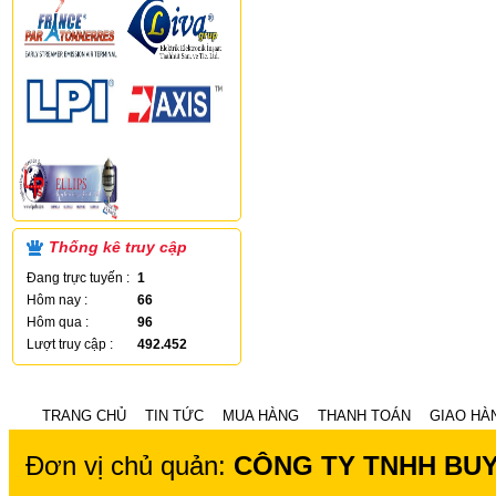
Thống kê truy cập
Đang trực tuyến :
1
Hôm nay :
66
Hôm qua :
96
Lượt truy cập :
492.452
TRANG CHỦ
TIN TỨC
MUA HÀNG
THANH TOÁN
GIAO HÀ
Đơn vị chủ quản:
CÔNG TY TNHH BU