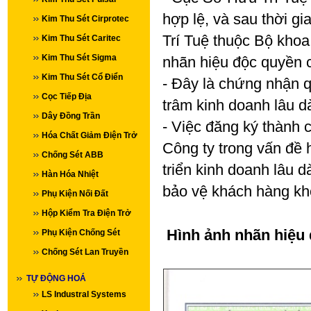
hợp lệ, và sau thời g
Kim Thu Sét Cirprotec
Trí Tuệ thuộc Bộ kho
Kim Thu Sét Caritec
Kim Thu Sét Sigma
nhãn hiệu độc quyền 
Kim Thu Sét Cổ Điển
- Đây là chứng nhận q
Cọc Tiếp Địa
trâm kinh doanh lâu dà
Dây Đồng Trần
- Việc đăng ký thành 
Hóa Chất Giảm Điện Trở
Công ty trong vấn đề 
Chống Sét ABB
triển kinh doanh lâu 
Hàn Hóa Nhiệt
bảo vệ khách hàng khô
Phụ Kiện Nối Đất
Hộp Kiểm Tra Điện Trở
Hình ảnh nhãn hiệu 
Phụ Kiện Chống Sét
Chống Sét Lan Truyền
TỰ ĐỘNG HOÁ
LS Industral Systems