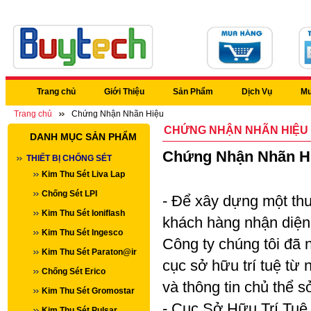
Trang chủ
Giới Thiệu
Sản Phẩm
Dịch Vụ
Mu
Trang chủ
Chứng Nhận Nhãn Hiệu
CHỨNG NHẬN NHÃN HIỆU
DANH MỤC SẢN PHẨM
Chứng Nhận Nhãn H
THIẾT BỊ CHỐNG SÉT
Kim Thu Sét Liva Lap
Chống Sét LPI
- Để xây dựng một thươ
Kim Thu Sét Ioniflash
khách hàng nhận diện
Kim Thu Sét Ingesco
Công ty chúng tôi đã 
Kim Thu Sét Paraton@ir
cục sở hữu trí tuệ từ
Chống Sét Erico
và thông tin chủ thể 
Kim Thu Sét Gromostar
- Cục Sở Hữu Trí Tuệ 
Kim Thu Sét Pulsar