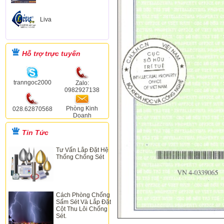
Liva
Hỗ trợ trực tuyến
tranngoc2000
Zalo:
0982927138
Phòng Kinh
028.62870568
Doanh
Tin Tức
Tư Vấn Lắp Đặt Hệ
Thống Chống Sét
Cách Phòng Chống
Sấm Sét Và Lắp Đặt
Cột Thu Lôi Chống
Sét.