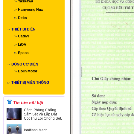
Yaskawa
Hanyoung Nux
Delta
THIẾT BỊ ĐIỆN
Cadivi
LiOA
Epcos
ĐỘNG CƠ ĐIỆN
Dolin Motor
THIẾT BỊ VIỄN THÔNG
Tin tức nổi bật
Cách Phòng Chống
Sấm Sét Và Lắp Đặt
Cột Thu Lôi Chống Sét.
Ioniflash Mach