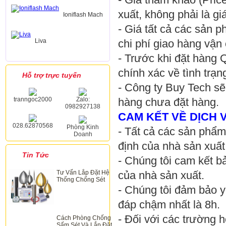
xuất, không phải là gi
Ioniflash Mach
- Giá tất cả các sản 
Liva
chi phí giao hàng vận
- Trước khi đặt hàng 
chính xác về tình trạ
Hỗ trợ trực tuyến
- Công ty Buy Tech sẽ
tranngoc2000
Zalo:
hàng chưa đặt hàng.
0982927138
CAM KẾT VỀ DỊCH V
028.62870568
Phòng Kinh
- Tất cả các sản phẩm
Doanh
định của nhà sản xuất
Tin Tức
- Chúng tôi cam kết b
Tư Vấn Lắp Đặt Hệ
của nhà sản xuất.
Thống Chống Sét
- Chúng tôi đảm bảo y
đáp chậm nhất là 8h.
- Đối với các trường hợ
Cách Phòng Chống
Sấm Sét Và Lắp Đặt