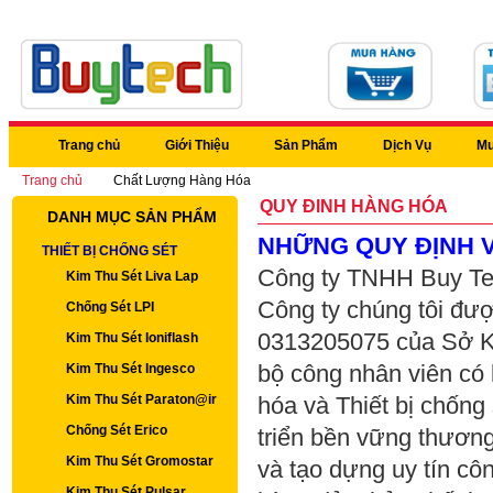
Trang chủ
Giới Thiệu
Sản Phẩm
Dịch Vụ
Mu
Trang chủ
Chất Lượng Hàng Hóa
QUY ĐINH HÀNG HÓA
DANH MỤC SẢN PHẨM
NHỮNG QUY ĐỊNH 
THIẾT BỊ CHỐNG SÉT
Công ty TNHH Buy Tech
Kim Thu Sét Liva Lap
Công ty chúng tôi đượ
Chống Sét LPI
0313205075 của Sở K
Kim Thu Sét Ioniflash
bộ công nhân viên có k
Kim Thu Sét Ingesco
Kim Thu Sét Paraton@ir
hóa và Thiết bị chống 
Chống Sét Erico
triển bền vững thương 
Kim Thu Sét Gromostar
và tạo dựng uy tín cô
Kim Thu Sét Pulsar