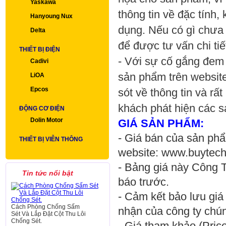
Yaskawa
thông tin về đặc tính
Hanyoung Nux
dụng. Nếu có gì chưa 
Delta
để được tư vấn chi ti
THIẾT BỊ ĐIỆN
- Với sự cố gắng đem 
Cadivi
sản phẩm trên website
LiOA
Epcos
sót về thông tin và r
khách phát hiện các s
ĐỘNG CƠ ĐIỆN
Dolin Motor
GIÁ SẢN PHẨM:
- Giá bán của sản phẩ
THIẾT BỊ VIỄN THÔNG
website: www.buytech
- Bảng giá này Công 
Tin tức nổi bật
báo trước.
- Cảm kết bảo lưu giá
Cách Phòng Chống Sấm
nhận của công ty chún
Sét Và Lắp Đặt Cột Thu Lôi
Chống Sét.
- Giá tham khảo (Price