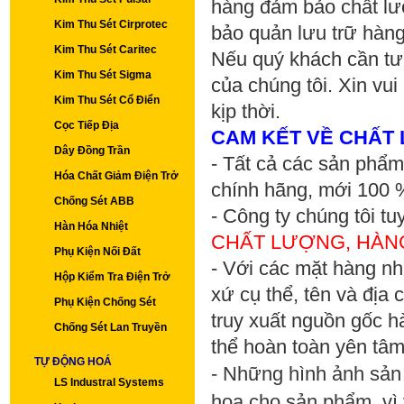
hàng đảm bảo chất lượ
Kim Thu Sét Cirprotec
bảo quản lưu trữ hàng
Kim Thu Sét Caritec
Nếu quý khách cần tư 
Kim Thu Sét Sigma
của chúng tôi. Xin vui
Kim Thu Sét Cổ Điển
kịp thời.
Cọc Tiếp Địa
CAM KẾT VỀ CHẤT
Dây Đồng Trần
- Tất cả các sản phẩm
Hóa Chất Giảm Điện Trở
chính hãng, mới 100 
Chống Sét ABB
- Công ty chúng tôi t
Hàn Hóa Nhiệt
CHẤT LƯỢNG, HÀNG
Phụ Kiện Nối Đất
- Với các mặt hàng n
Hộp Kiểm Tra Điện Trở
xứ cụ thể, tên và địa 
Phụ Kiện Chống Sét
truy xuất nguồn gốc 
Chống Sét Lan Truyền
thể hoàn toàn yên tâ
TỰ ĐỘNG HOÁ
- Những hình ảnh sản
LS Industral Systems
họa cho sản phẩm, vì 