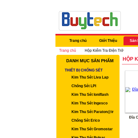
Trang chủ
Giới Thiệu
Sản
Trang chủ
Hộp Kiểm Tra Điện Trở
HỘP K
DANH MỤC SẢN PHẨM
THIẾT BỊ CHỐNG SÉT
Kim Thu Sét Liva Lap
Chống Sét LPI
Kim Thu Sét Ioniflash
Kim Thu Sét Ingesco
Kim Thu Sét Paraton@ir
Đĩa 
Chống Sét Erico
Kim Thu Sét Gromostar
Kim Thu Sét Pulsar