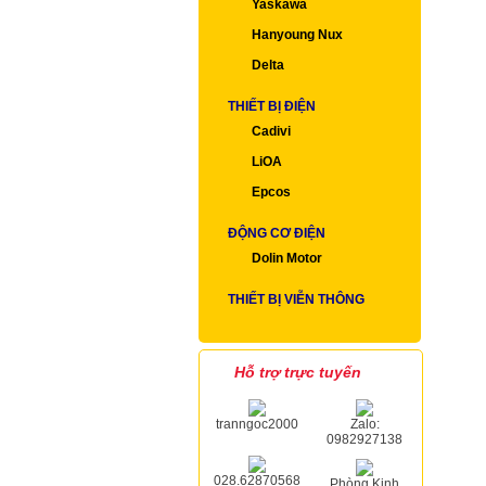
Yaskawa
Hanyoung Nux
Delta
THIẾT BỊ ĐIỆN
Cadivi
LiOA
Epcos
ĐỘNG CƠ ĐIỆN
Dolin Motor
THIẾT BỊ VIỄN THÔNG
Hỗ trợ trực tuyến
tranngoc2000
Zalo:
0982927138
028.62870568
Phòng Kinh