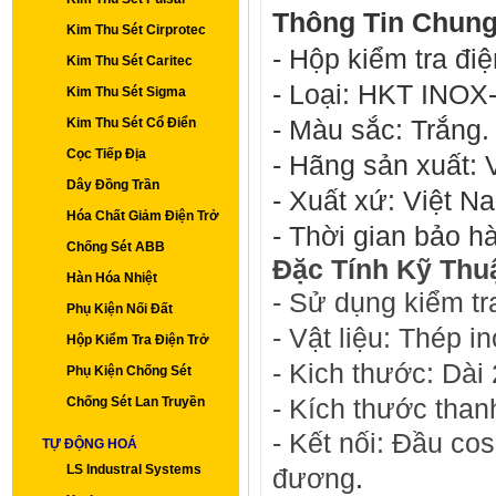
Thông Tin Chung
Kim Thu Sét Cirprotec
- Hộp kiểm tra điệ
Kim Thu Sét Caritec
- Loại: HKT INOX
Kim Thu Sét Sigma
- Màu sắc: Trắng.
Kim Thu Sét Cổ Điển
Cọc Tiếp Địa
- Hãng sản xuất: 
Dây Đồng Trần
- Xuất xứ: Việt N
Hóa Chất Giảm Điện Trở
- Thời gian bảo h
Chống Sét ABB
Đặc Tính Kỹ Thuậ
Hàn Hóa Nhiệt
-
Sử dụng kiểm tra
Phụ Kiện Nối Đất
- Vật liệu: Thép i
Hộp Kiểm Tra Điện Trở
- Kich thước: Dà
Phụ Kiện Chống Sét
- Kích thước tha
Chống Sét Lan Truyền
- Kết nối: Đầu c
TỰ ĐỘNG HOÁ
LS Industral Systems
đương
.