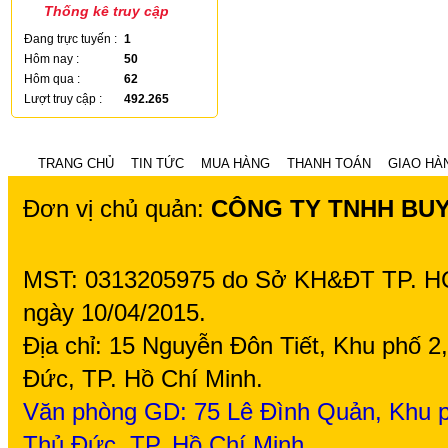
Thống kê truy cập
Đang trực tuyến :
1
Hôm nay :
50
Hôm qua :
62
Lượt truy cập :
492.265
TRANG CHỦ
TIN TỨC
MUA HÀNG
THANH TOÁN
GIAO HÀ
Đơn vị chủ quản:
CÔNG TY TNHH BU
MST: 0313205975 do Sở KH&ĐT TP. H
ngày 10/04/2015.
Địa chỉ: 15 Nguyễn Đôn Tiết, Khu phố 
Đức, TP. Hồ Chí Minh.
Văn phòng GD: 75
Lê Đình Quản, Khu p
Thủ Đức, TP. Hồ Chí Minh.