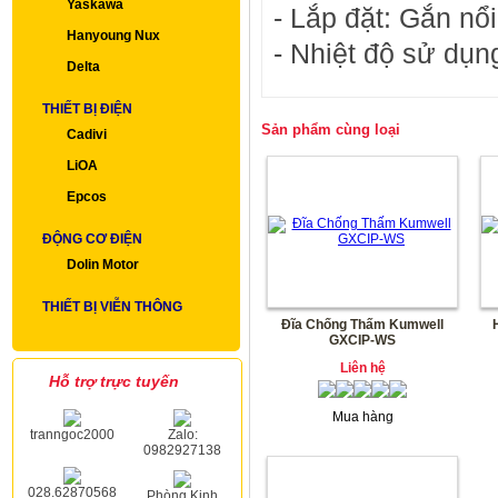
Yaskawa
- Lắp đặt: Gắn nổ
Hanyoung Nux
- Nhiệt độ sử dụn
Delta
THIẾT BỊ ĐIỆN
Sản phẩm cùng loại
Cadivi
LiOA
Epcos
ĐỘNG CƠ ĐIỆN
Dolin Motor
THIẾT BỊ VIỄN THÔNG
Đĩa Chống Thấm Kumwell
GXCIP-WS
Liên hệ
Hỗ trợ trực tuyến
Mua hàng
tranngoc2000
Zalo:
0982927138
028.62870568
Phòng Kinh