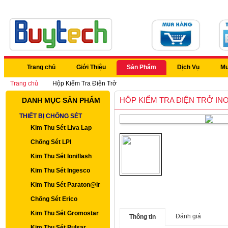
Trang chủ
Giới Thiệu
Sản Phẩm
Dịch Vụ
Mu
Trang chủ
Hộp Kiểm Tra Điện Trở
HÔP KIỂM TRA ĐIỆN TRỞ IN
DANH MỤC SẢN PHẨM
THIẾT BỊ CHỐNG SÉT
Kim Thu Sét Liva Lap
Chống Sét LPI
Kim Thu Sét Ioniflash
Kim Thu Sét Ingesco
Kim Thu Sét Paraton@ir
Chống Sét Erico
Kim Thu Sét Gromostar
Đánh giá
Thông tin
Kim Thu Sét Pulsar