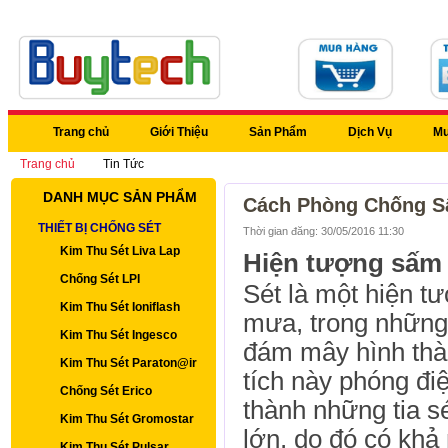
Trang chủ
Giới Thiệu
Sản Phẩm
Dịch Vụ
Mu
Trang chủ
Tin Tức
DANH MỤC SẢN PHẨM
Cách Phòng Chống Sấ
THIẾT BỊ CHỐNG SÉT
Thời gian đăng: 30/05/2016 11:30
Kim Thu Sét Liva Lap
Hiện tượng sấm s
Chống Sét LPI
Sét là một hiện t
Kim Thu Sét Ioniflash
mưa, trong những 
Kim Thu Sét Ingesco
đám mây hình thà
Kim Thu Sét Paraton@ir
tích này phóng đi
Chống Sét Erico
thành những tia sé
Kim Thu Sét Gromostar
lớn, do đó có khả
Kim Thu Sét Pulsar