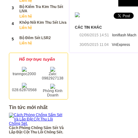
Liên hệ
Bộ Kiểm Tra Kim Thu Sét
3
LIVA
Liên hệ
Khớp Nối Kim Thu Sét Liva
4
CÁC TIN KHÁC
Liên hệ
02/06/2015 14:51
Ioniflash Mach
Bộ Đếm Sét LSR2
5
Liên hệ
30/05/2015 11:04
VnExpress
Hỗ trợ trực tuyến
tranngoc2000
Zalo:
0982927138
028.62870568
Phòng Kinh
Doanh
Tin tức mới nhất
Cách Phòng Chống Sấm Sét Và
Lắp Đặt Cột Thu Lôi Chống Sét.