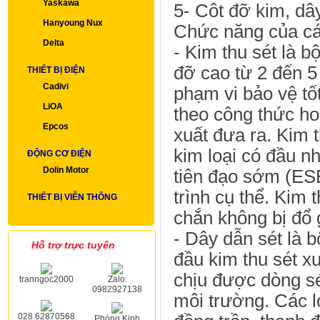
Yaskawa
5- Côt đỡ kim, dâ
Hanyoung Nux
Chức năng của các
Delta
- Kim thu sét là b
đỡ cao từ 2 đến 5 
THIẾT BỊ ĐIỆN
Cadivi
phạm vi bảo vệ tố
LiOA
theo công thức ho
Epcos
xuất đưa ra. Kim 
kim loại có đầu nh
ĐỘNG CƠ ĐIỆN
Dolin Motor
tiên đạo sớm (ESE
trình cụ thể. Kim 
THIẾT BỊ VIỄN THÔNG
chắn không bị đổ
- Dây dẫn sét là b
Hỗ trợ trực tuyến
đầu kim thu sét xu
chịu được dòng sé
tranngoc2000
Zalo:
0982927138
môi trường. Các 
028.62870568
Phòng Kinh