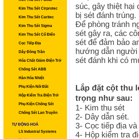
súc, gây thiệt hại 
Kim Thu Sét Cirprotec
bị sét đánh trúng.
Kim Thu Sét Caritec
Để phòng tránh ngu
Kim Thu Sét Sigma
sét gây ra, các cô
Kim Thu Sét Cổ Điển
sét để đảm bảo an
Cọc Tiếp Địa
hướng dẫn người d
Dây Đồng Trần
sét đánh khi có m
Hóa Chất Giảm Điện Trở
Chống Sét ABB
Hàn Hóa Nhiệt
Lắp đặt cột thu 
Phụ Kiện Nối Đất
Hộp Kiểm Tra Điện Trở
trọng như sau:
Phụ Kiện Chống Sét
1- Kim thu sét
Chống Sét Lan Truyền
2- Dây dẫn sét.
3- Cọc tiếp địa và
TỰ ĐỘNG HOÁ
LS Industral Systems
4- Hộp kiểm tra đi