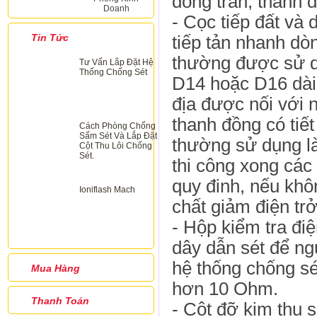
đồng trần, thanh 
Doanh
- Cọc tiếp đất và 
Tin Tức
tiếp tản nhanh dòn
thường được sử d
Tư Vấn Lắp Đặt Hệ
Thống Chống Sét
D14 hoặc D16 dài 
địa được nối với 
thanh đồng có tiế
Cách Phòng Chống
Sấm Sét Và Lắp Đặt
thường sử dụng là
Cột Thu Lôi Chống
Sét.
thi công xong các 
quy đinh, nếu khô
Ioniflash Mach
chất giảm điện tr
- Hộp kiểm tra điệ
dây dẫn sét để ngư
hệ thống chống sét
Mua Hàng
hơn 10 Ohm.
Thanh Toán
- Cột đỡ kim thu 