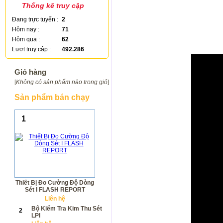
Thống kê truy cập
Đang trực tuyến :
2
Hôm nay :
71
Hôm qua :
62
Lượt truy cập :
492.286
Giỏ hàng
[
Không có sản phẩm nào trong giỏ
]
Sản phẩm bán chạy
1
Thiết Bị Đo Cường Độ Dòng
Sét I FLASH REPORT
Liên hệ
Bộ Kiểm Tra Kim Thu Sét
2
LPI