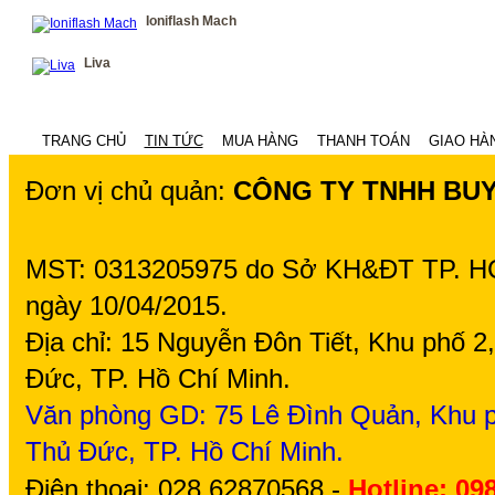
Ioniflash Mach
Liva
TRANG CHỦ
TIN TỨC
MUA HÀNG
THANH TOÁN
GIAO HÀ
Đơn vị chủ quản:
CÔNG TY TNHH BU
MST: 0313205975 do Sở KH&ĐT TP. H
ngày 10/04/2015.
Địa chỉ: 15 Nguyễn Đôn Tiết, Khu phố 
Đức, TP. Hồ Chí Minh.
Văn phòng GD: 75
Lê Đình Quản, Khu p
Thủ Đức, TP. Hồ Chí Minh.
Điện thoại: 028 62870568 -
Hotline: 09