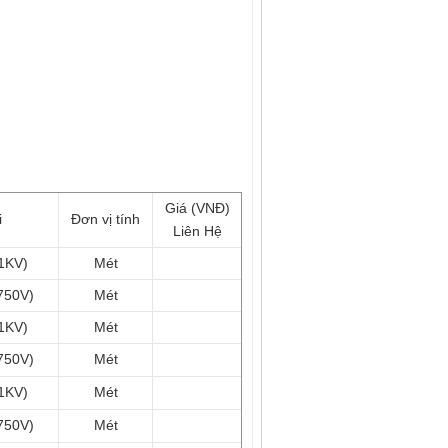
Giá (VNĐ)
i
Đơn vị tính
Liên Hệ
/1KV)
Mét
750V)
Mét
/1KV)
Mét
750V)
Mét
/1KV)
Mét
750V)
Mét