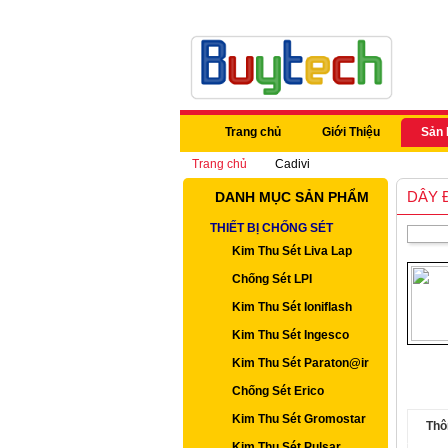
Trang chủ
Giới Thiệu
Sản
Trang chủ
Cadivi
DÂY 
DANH MỤC SẢN PHẨM
THIẾT BỊ CHỐNG SÉT
Kim Thu Sét Liva Lap
Chống Sét LPI
Kim Thu Sét Ioniflash
Kim Thu Sét Ingesco
Kim Thu Sét Paraton@ir
Chống Sét Erico
Kim Thu Sét Gromostar
Thô
Kim Thu Sét Pulsar