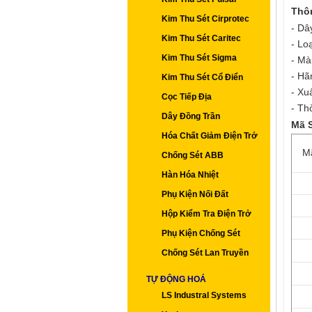
Thô
Kim Thu Sét Cirprotec
- Dâ
Kim Thu Sét Caritec
- Lo
Kim Thu Sét Sigma
- Mà
- Hã
Kim Thu Sét Cổ Điển
- Xu
Cọc Tiếp Địa
- Th
Dây Đồng Trần
Mã 
Hóa Chất Giảm Điện Trở
M
Chống Sét ABB
Hàn Hóa Nhiệt
Phụ Kiện Nối Đất
Hộp Kiểm Tra Điện Trở
Phụ Kiện Chống Sét
Chống Sét Lan Truyền
TỰ ĐỘNG HOÁ
LS Industral Systems