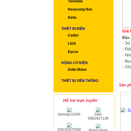
Yaskawa
Hanyoung Nux
Delta
THIẾT BỊ ĐIỆN
Giá 
Cadivi
Đặc 
-
Sử 
LiOA
- Đi
Epcos
- Nh
- Bọ
ĐỘNG CƠ ĐIỆN
- Gồ
Dolin Motor
THIẾT BỊ VIỄN THÔNG
Sản p
Hỗ trợ trực tuyến
tranngoc2000
Zalo:
0982927138
028.62870568
Phòng Kinh