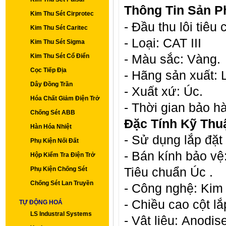
Thông Tin Sản P
Kim Thu Sét Cirprotec
- Đầu thu lôi tiêu
Kim Thu Sét Caritec
- Loại: CAT III
Kim Thu Sét Sigma
- Màu sắc: Vàng.
Kim Thu Sét Cổ Điển
Cọc Tiếp Địa
- Hãng sản xuất: 
Dây Đồng Trần
- Xuất xứ: Úc.
Hóa Chất Giảm Điện Trở
- Thời gian bảo h
Chống Sét ABB
Đặc Tính Kỹ Thuậ
Hàn Hóa Nhiệt
-
Sử dụng lắp đặt 
Phụ Kiện Nối Đất
- Bán kính bảo vệ
Hộp Kiểm Tra Điện Trở
Tiêu chuẩn Úc .
Phụ Kiện Chống Sét
Chống Sét Lan Truyền
- Công nghệ: Kim 
- Chiều cao cột lắ
TỰ ĐỘNG HOÁ
LS Industral Systems
- Vật liệu:
Anodise