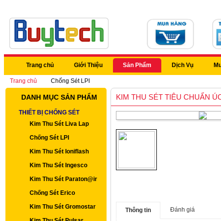
Trang chủ
Giới Thiệu
Sản Phẩm
Dịch Vụ
Mu
Trang chủ
Chống Sét LPI
KIM THU SÉT TIÊU CHUẨN ÚC 
DANH MỤC SẢN PHẨM
THIẾT BỊ CHỐNG SÉT
Kim Thu Sét Liva Lap
Chống Sét LPI
Kim Thu Sét Ioniflash
Kim Thu Sét Ingesco
Kim Thu Sét Paraton@ir
Chống Sét Erico
Kim Thu Sét Gromostar
Đánh giá
Thông tin
Kim Thu Sét Pulsar