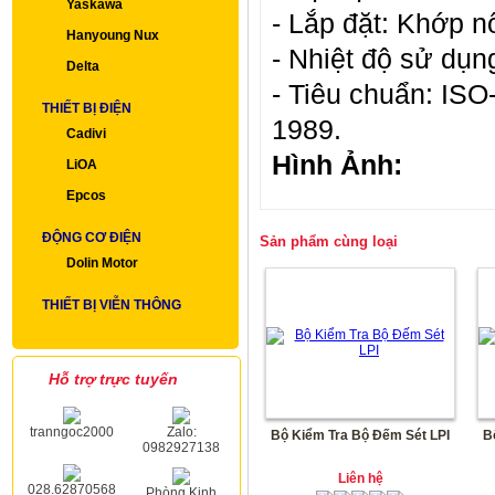
Yaskawa
- Lắp đặt: Khớp n
Hanyoung Nux
- Nhiệt độ sử dụn
Delta
- Tiêu chuẩn: ISO
THIẾT BỊ ĐIỆN
1989.
Cadivi
Hình Ảnh:
LiOA
Epcos
ĐỘNG CƠ ĐIỆN
Sản phẩm cùng loại
Dolin Motor
THIẾT BỊ VIỄN THÔNG
Hỗ trợ trực tuyến
tranngoc2000
Zalo:
Bộ Kiểm Tra Bộ Đếm Sét LPI
B
0982927138
Liên hệ
028.62870568
Phòng Kinh