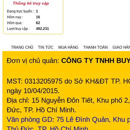
Thống kê truy cập
Đang trực tuyến :
1
Hôm nay :
16
Hôm qua :
62
Lượt truy cập :
492.231
TRANG CHỦ
TIN TỨC
MUA HÀNG
THANH TOÁN
GIAO HÀ
Đơn vị chủ quản:
CÔNG TY TNHH BU
MST: 0313205975 do Sở KH&ĐT TP. H
ngày 10/04/2015.
Địa chỉ: 15 Nguyễn Đôn Tiết, Khu phố 
Đức, TP. Hồ Chí Minh.
Văn phòng GD: 75
Lê Đình Quản, Khu p
Thủ Đức, TP. Hồ Chí Minh.