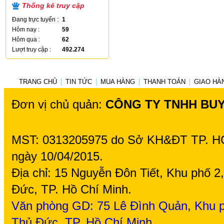
Thống kê truy cập
Đang trực tuyến :
1
Hôm nay :
59
Hôm qua :
62
Lượt truy cập :
492.274
TRANG CHỦ
TIN TỨC
MUA HÀNG
THANH TOÁN
GIAO HÀ
Đơn vị chủ quản:
CÔNG TY TNHH BU
MST: 0313205975 do Sở KH&ĐT TP. H
ngày 10/04/2015.
Địa chỉ: 15 Nguyễn Đôn Tiết, Khu phố 
Đức, TP. Hồ Chí Minh.
Văn phòng GD: 75
Lê Đình Quản, Khu p
Thủ Đức, TP. Hồ Chí Minh.