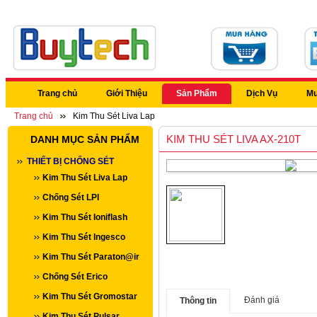
Trang chủ
Giới Thiệu
Sản Phẩm
Dịch Vụ
Mu
Trang chủ
Kim Thu Sét Liva Lap
KIM THU SÉT LIVA AX-210T
DANH MỤC SẢN PHẨM
THIẾT BỊ CHỐNG SÉT
Kim Thu Sét Liva Lap
Chống Sét LPI
Kim Thu Sét Ioniflash
Kim Thu Sét Ingesco
Kim Thu Sét Paraton@ir
Chống Sét Erico
Kim Thu Sét Gromostar
Đánh giá
Thông tin
Kim Thu Sét Pulsar