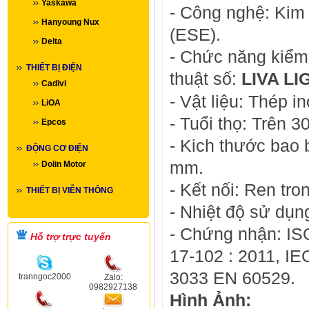
Yaskawa
- Công nghệ: Kim 
Hanyoung Nux
(ESE).
Delta
- Chức năng kiểm 
THIẾT BỊ ĐIỆN
thuật số:
LIVA L
Cadivi
- Vật liệu: Thép i
LiOA
- Tuổi thọ: Trên 3
Epcos
- Kich thước bao
ĐỘNG CƠ ĐIỆN
mm.
Dolin Motor
- Kết nối: Ren tr
THIẾT BỊ VIỄN THÔNG
- Nhiệt độ sử dụn
-
Chứng nhận: IS
Hỗ trợ trực tuyến
17-102 : 2011, I
3033 EN 60529.
tranngoc2000
Zalo:
0982927138
Hình Ảnh: