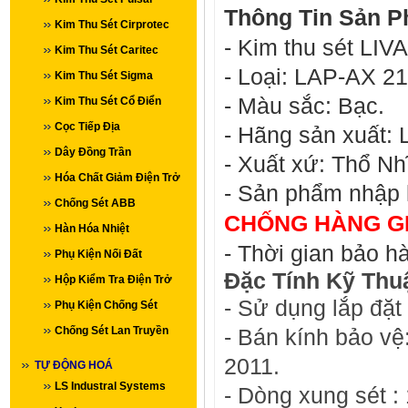
Thông Tin Sản P
Kim Thu Sét Cirprotec
- Kim thu sét LIV
Kim Thu Sét Caritec
- Loại: LAP-AX 2
Kim Thu Sét Sigma
- Màu sắc: Bạc.
Kim Thu Sét Cổ Điển
Cọc Tiếp Địa
- Hãng sản xuất: 
Dây Đồng Trần
- Xuất xứ: Thổ Nh
Hóa Chất Giảm Điện Trở
-
Sản phẩm nhập k
Chống Sét ABB
CHỐNG HÀNG GIẢ
Hàn Hóa Nhiệt
- Thời gian bảo h
Phụ Kiện Nối Đất
Đặc Tính Kỹ Thuậ
Hộp Kiểm Tra Điện Trở
-
Sử dụng lắp đặt 
Phụ Kiện Chống Sét
Chống Sét Lan Truyền
- Bán kính bảo vệ
2011.
TỰ ĐỘNG HOÁ
LS Industral Systems
-
Dòng xung sét :