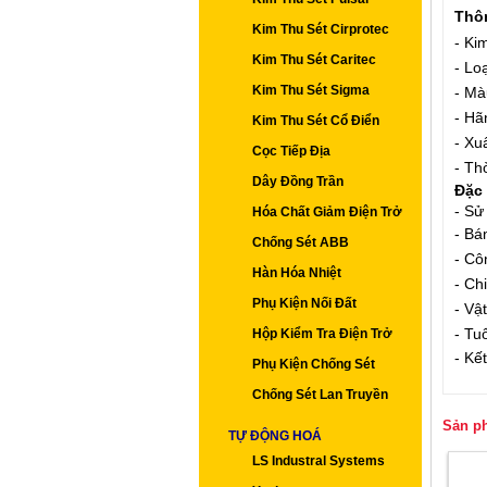
Thô
Kim Thu Sét Cirprotec
- Ki
Kim Thu Sét Caritec
- Loạ
Kim Thu Sét Sigma
- Mà
- Hã
Kim Thu Sét Cổ Điển
- Xu
Cọc Tiếp Địa
- Th
Dây Đồng Trần
Đặc 
-
Sử 
Hóa Chất Giảm Điện Trở
- Bá
Chống Sét ABB
- Cô
Hàn Hóa Nhiệt
- Ch
Phụ Kiện Nối Đất
- Vậ
- Tu
Hộp Kiểm Tra Điện Trở
- Kế
Phụ Kiện Chống Sét
Chống Sét Lan Truyền
Sản p
TỰ ĐỘNG HOÁ
LS Industral Systems