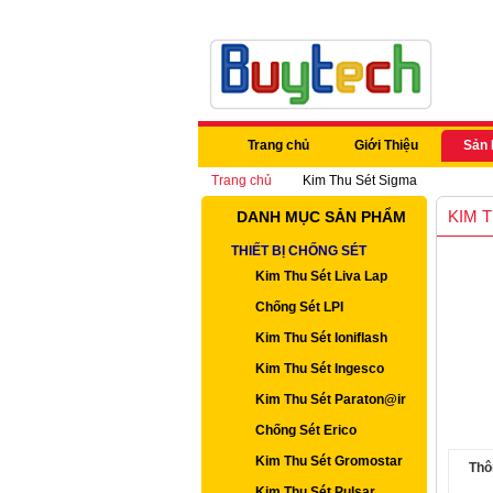
Trang chủ
Giới Thiệu
Sản
Trang chủ
Kim Thu Sét Sigma
KIM 
DANH MỤC SẢN PHẨM
THIẾT BỊ CHỐNG SÉT
Kim Thu Sét Liva Lap
Chống Sét LPI
Kim Thu Sét Ioniflash
Kim Thu Sét Ingesco
Kim Thu Sét Paraton@ir
Chống Sét Erico
Kim Thu Sét Gromostar
Thô
Kim Thu Sét Pulsar