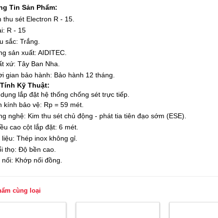
ng Tin Sản Phẩm:
m thu sét Electron R - 15.
i: R - 15
u sắc: Trắng.
ng sản xuất: AIDITEC.
ất xứ: Tây Ban Nha.
ời gian bảo hành: Bảo hành 12 tháng.
Tính Kỹ Thuật:
dụng lắp đặt hệ thống chống sét trực tiếp.
n kính bảo vệ: Rp = 59 mét.
ng nghệ: Kim thu sét chủ động - phát tia tiên đạo sớm (ESE).
iều cao cột lắp đặt: 6 mét.
t liệu: Thép inox không gỉ.
ổi thọ: Độ bền cao.
t nối: Khớp nối đồng.
hẩm cùng loại