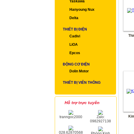
Yaskawa
Hanyoung Nux
Delta
THIẾT BỊ ĐIỆN
Thi
Cadivi
LiOA
Epcos
ĐỘNG CƠ ĐIỆN
Dolin Motor
THIẾT BỊ VIỄN THÔNG
Hỗ trợ trực tuyến
Kim
tranngoc2000
Zalo:
0982927138
028.62870568
Phòng Kinh