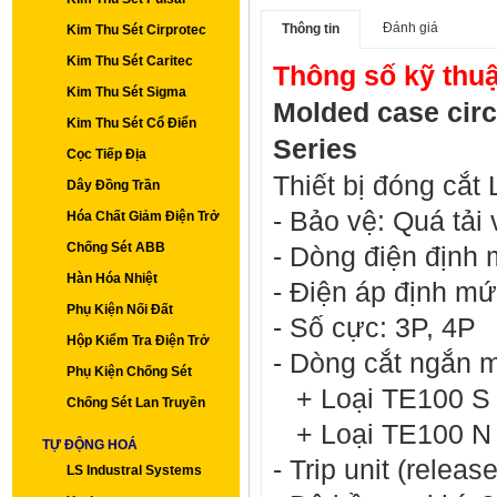
Đánh giá
Thông tin
Kim Thu Sét Cirprotec
Kim Thu Sét Caritec
Thông số kỹ thu
Kim Thu Sét Sigma
Molded case cir
Kim Thu Sét Cổ Điển
Series
Cọc Tiếp Địa
Thiết bị đóng cắ
Dây Đồng Trần
- Bảo vệ: Quá tải
Hóa Chất Giảm Điện Trở
Chống Sét ABB
-
Dòng điện định 
Hàn Hóa Nhiệt
- Điện áp định m
Phụ Kiện Nối Đất
-
Số cực: 3P, 4P
Hộp Kiểm Tra Điện Trở
-
Dòng cắt ngắn m
Phụ Kiện Chống Sét
+ Loại TE100 S 
Chống Sét Lan Truyền
+ Loại TE100 N 
TỰ ĐỘNG HOÁ
- Trip unit (relea
LS Industral Systems