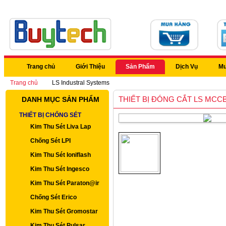
Trang chủ
Giới Thiệu
Sản Phẩm
Dịch Vụ
Mu
Trang chủ
LS Industral Systems
THIẾT BỊ ĐÓNG CẮT LS MCCB
DANH MỤC SẢN PHẨM
THIẾT BỊ CHỐNG SÉT
Kim Thu Sét Liva Lap
Chống Sét LPI
Kim Thu Sét Ioniflash
Kim Thu Sét Ingesco
Kim Thu Sét Paraton@ir
Chống Sét Erico
Kim Thu Sét Gromostar
Kim Thu Sét Pulsar