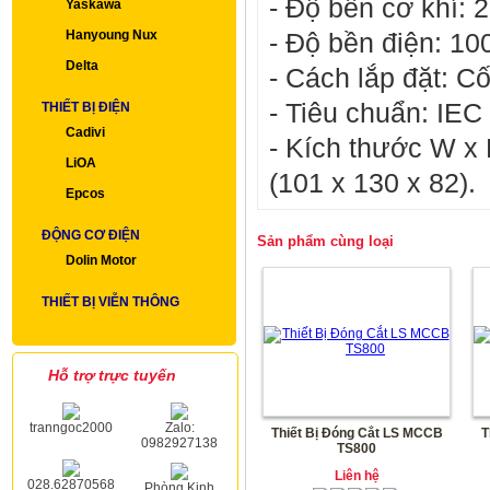
- Độ bền cơ khí: 
Yaskawa
Hanyoung Nux
- Độ bền điện: 10
Delta
-
Cách lắp đặt: Cố
- Tiêu chuẩn: IEC
THIẾT BỊ ĐIỆN
Cadivi
- Kích thước W x 
LiOA
(101 x 130 x 82).
Epcos
ĐỘNG CƠ ĐIỆN
Sản phẩm cùng loại
Dolin Motor
THIẾT BỊ VIỄN THÔNG
Hỗ trợ trực tuyến
tranngoc2000
Zalo:
Thiết Bị Đóng Cắt LS MCCB
T
0982927138
TS800
Liên hệ
028.62870568
Phòng Kinh