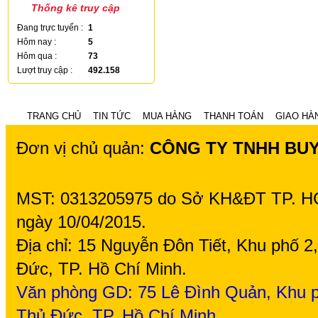
Thống kê truy cập
Đang trực tuyến :
1
Hôm nay :
5
Hôm qua :
73
Lượt truy cập :
492.158
TRANG CHỦ
TIN TỨC
MUA HÀNG
THANH TOÁN
GIAO HÀ
Đơn vị chủ quản:
CÔNG TY TNHH BU
MST: 0313205975 do Sở KH&ĐT TP. H
ngày 10/04/2015.
Địa chỉ: 15 Nguyễn Đôn Tiết, Khu phố 
Đức, TP. Hồ Chí Minh.
Văn phòng GD: 75
Lê Đình Quản, Khu p
Thủ Đức, TP. Hồ Chí Minh.