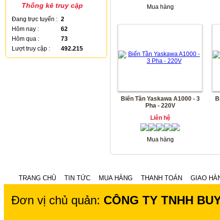
Thống kê truy cập
Mua hàng
Đang trực tuyến :
2
Hôm nay :
62
Hôm qua :
73
Lượt truy cập :
492.215
Biến Tần Yaskawa A1000 - 3
B
Pha - 220V
Liên hệ
Mua hàng
TRANG CHỦ
TIN TỨC
MUA HÀNG
THANH TOÁN
GIAO HÀ
Đơn vị chủ quản:
CÔNG TY TNHH BU