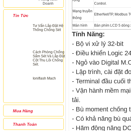
rộng
Doanh
Control.
Mạng truyền
EtherNet/TP, Modbus TC
Tin Tức
thông
Màn hình
Bàn phím LCD 5 dòng x
Tư Vấn Lắp Đặt Hệ
Thống Chống Sét
Tính Năng:
- Bộ vi xử lý 32-bit
- Điều khiển Logic 
Cách Phòng Chống
Sấm Sét Và Lắp Đặt
Cột Thu Lôi Chống
- Ngỏ vào Digital M.
Sét.
- Lập trình, cài đặt đ
Ioniflash Mach
- Terminal đầu cuối 
- Vận hành mềm mại,
tải.
- Bù moment chống t
Mua Hàng
- Có khả năng bù quá
Thanh Toán
- Hãm động năng DC -