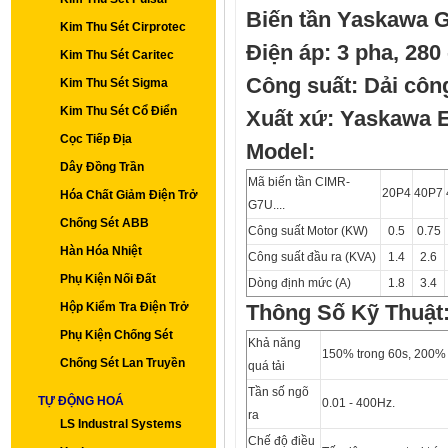
Biến tần Yaskawa G
Kim Thu Sét Cirprotec
Điện áp: 3 pha, 280 
Kim Thu Sét Caritec
Công suất: Dải côn
Kim Thu Sét Sigma
Kim Thu Sét Cổ Điển
Xuất xứ: Yaskawa El
Cọc Tiếp Địa
Model:
Dây Đồng Trần
Mã biến tần CIMR-
20P4
40P7
Hóa Chất Giảm Điện Trở
G7U....
Chống Sét ABB
Công suất Motor (KW)
0.5
0.75
Hàn Hóa Nhiệt
Công suất đầu ra (KVA)
1.4
2.6
Phụ Kiện Nối Đất
Dòng định mức (A)
1.8
3.4
Hộp Kiểm Tra Điện Trở
Thông Số Kỹ Thuật
Phụ Kiện Chống Sét
Khả năng
150% trong 60s, 200% 
Chống Sét Lan Truyền
quá tải
Tần số ngõ
TỰ ĐỘNG HOÁ
0.01 - 400Hz.
ra
LS Industral Systems
Chế độ điều