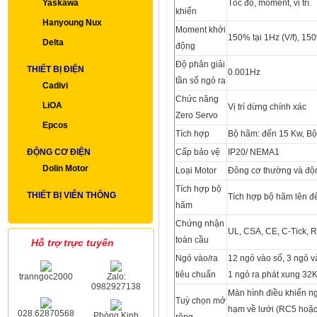
Yaskawa
Tốc độ, moment, vị trí.
khiển
Hanyoung Nux
Moment khởi
150% tại 1Hz (V/f), 15
Delta
động
Độ phân giải
THIẾT BỊ ĐIỆN
0.001Hz
tần số ngỏ ra
Cadivi
Chức năng
LiOA
Vị trí dừng chính xác
Zero Servo
Epcos
Tích hợp
Bộ hãm: đến 15 Kw, Bộ
ĐỘNG CƠ ĐIỆN
Cấp bảo vệ
IP20/ NEMA1
Dolin Motor
Loại Motor
Đông cơ thường và độ
Tích hợp bộ
THIẾT BỊ VIỄN THÔNG
Tích hợp bộ hãm lên đ
hãm
Chứng nhận
UL, CSA, CE, C-Tick, 
toàn cầu
Hỗ trợ trực tuyến
Ngỏ vào/ra
12 ngỏ vào số, 3 ngỏ v
tiêu chuẩn
1 ngỏ ra phát xung 32
tranngoc2000
Zalo:
0982927138
Màn hình điều khiển ng
Tuỳ chọn mở
hạm về lưới (RC5 hoặc
028.62870568
Phòng Kinh