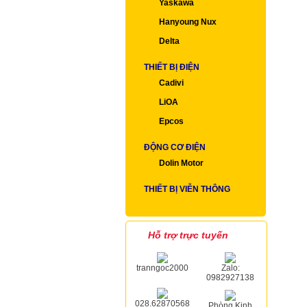
Yaskawa
Hanyoung Nux
Delta
THIẾT BỊ ĐIỆN
Cadivi
LiOA
Epcos
ĐỘNG CƠ ĐIỆN
Dolin Motor
THIẾT BỊ VIỄN THÔNG
Hỗ trợ trực tuyến
tranngoc2000
Zalo:
0982927138
028.62870568
Phòng Kinh