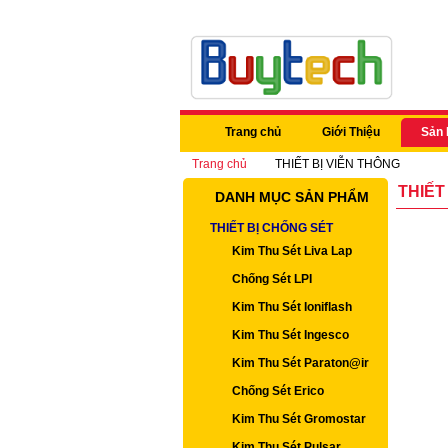
Trang chủ
Giới Thiệu
Sản
Trang chủ
THIẾT BỊ VIỄN THÔNG
THIẾT
DANH MỤC SẢN PHẨM
THIẾT BỊ CHỐNG SÉT
Kim Thu Sét Liva Lap
Chống Sét LPI
Kim Thu Sét Ioniflash
Kim Thu Sét Ingesco
Kim Thu Sét Paraton@ir
Chống Sét Erico
Kim Thu Sét Gromostar
Kim Thu Sét Pulsar