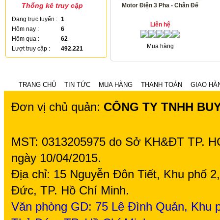
Thống kê truy cập
Motor Điện 3 Pha - Chân Đế
Đang trực tuyến :
1
Liên hệ
Hôm nay :
6
Hôm qua :
62
Mua hàng
Lượt truy cập :
492.221
TRANG CHỦ
TIN TỨC
MUA HÀNG
THANH TOÁN
GIAO HÀ
Đơn vị chủ quản:
CÔNG TY TNHH BU
MST: 0313205975 do Sở KH&ĐT TP. H
ngày 10/04/2015.
Địa chỉ: 15 Nguyễn Đôn Tiết, Khu phố 
Đức, TP. Hồ Chí Minh.
Văn phòng GD: 75
Lê Đình Quản, Khu p