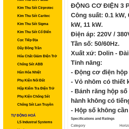
ĐỘNG CƠ ĐIỆN 3 
Kim Thu Sét Cirprotec
Công suất: 0.1 kW, 
Kim Thu Sét Caritec
kW, 11 kW.
Kim Thu Sét Sigma
Kim Thu Sét Cổ Điển
Điện áp: 220V / 380V
Cọc Tiếp Địa
Tần số: 50/60Hz.
Dây Đồng Trần
Xuất xứ: Dolin - Đà
Hóa Chất Giảm Điện Trở
Tính năng:
Chống Sét ABB
- Động cơ điện hộp 
Hàn Hóa Nhiệt
Phụ Kiện Nối Đất
- Vỏ nhôm có thiết 
Hộp Kiểm Tra Điện Trở
- Bánh răng hộp số 
Phụ Kiện Chống Sét
hành không có tiến
Chống Sét Lan Truyền
- Hộp số không cần 
TỰ ĐỘNG HOÁ
Specifications and Ratings
LS Industral Systems
Category
Horiz