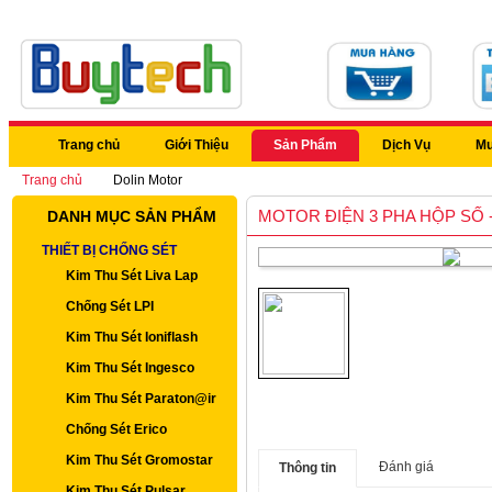
Trang chủ
Giới Thiệu
Sản Phẩm
Dịch Vụ
Mu
Trang chủ
Dolin Motor
MOTOR ĐIỆN 3 PHA HỘP SỐ 
DANH MỤC SẢN PHẨM
THIẾT BỊ CHỐNG SÉT
Kim Thu Sét Liva Lap
Chống Sét LPI
Kim Thu Sét Ioniflash
Kim Thu Sét Ingesco
Kim Thu Sét Paraton@ir
Chống Sét Erico
Kim Thu Sét Gromostar
Đánh giá
Thông tin
Kim Thu Sét Pulsar