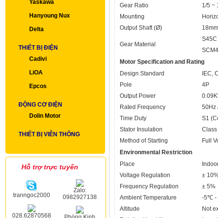
Yaskawa
Gear Ratio
1/5 ~
Hanyoung Nux
Mounting
Horiz
Output Shaft (Ø)
18mm
Delta
S45C 
Gear Material
THIẾT BỊ ĐIỆN
SCM4 
Cadivi
Motor Specification and Rating
LiOA
Design Standard
IEC, 
Pole
4P
Epcos
Output Power
0.09K
ĐỘNG CƠ ĐIỆN
Rated Frequency
50Hz 
Dolin Motor
Time Duty
S1 (C
Stator Insulation
Class
THIẾT BỊ VIỄN THÔNG
Method of Starting
Full V
Environmental Restriction
Place
Indoor
Hỗ trợ trực tuyến
Voltage Regulation
± 10
Frequency Regulation
± 5%
Zalo:
tranngoc2000
0982927138
Ambient Temperature
-5℃ -
Altitude
Not e
028.62870568
Phòng Kinh