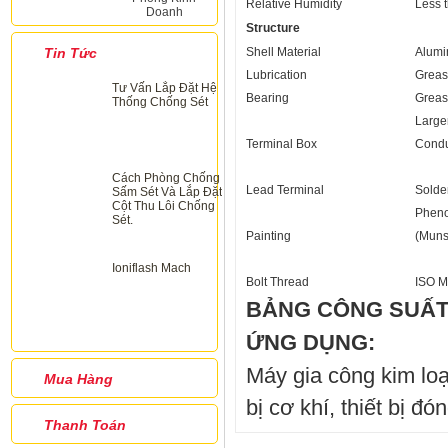
Relative Humidity
Less 
Doanh
Structure
Tin Tức
Shell Material
Alumi
Lubrication
Greas
Tư Vấn Lắp Đặt Hệ
Bearing
Greas
Thống Chống Sét
Large
Terminal Box
Condu
Cách Phòng Chống
Lead Terminal
Solde
Sấm Sét Và Lắp Đặt
Cột Thu Lôi Chống
Pheno
Sét.
Painting
(Muns
Ioniflash Mach
Bolt Thread
ISO M
BẢNG CÔNG SUẤT
ỨNG DỤNG:
Máy gia công kim loạ
Mua Hàng
bị cơ khí, thiết bị đón
Thanh Toán