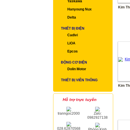
Yaskawa
Kim Th
Hanyoung Nux
Delta
THIẾT BỊ ĐIỆN
Cadivi
LiOA
Epcos
ĐỘNG CƠ ĐIỆN
Dolin Motor
THIẾT BỊ VIỄN THÔNG
Kim Th
Hỗ trợ trực tuyến
tranngoc2000
Zalo:
0982927138
028.62870568
Phòng Kinh