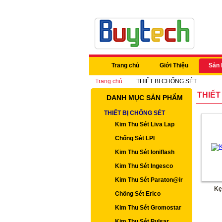
Trang chủ
Giới Thiệu
Sản
Trang chủ
THIẾT BỊ CHỐNG SÉT
THIẾT
DANH MỤC SẢN PHẨM
THIẾT BỊ CHỐNG SÉT
Kim Thu Sét Liva Lap
Chống Sét LPI
Kim Thu Sét Ioniflash
Kim Thu Sét Ingesco
Kim Thu Sét Paraton@ir
Kẹ
Chống Sét Erico
Kim Thu Sét Gromostar
Kim Thu Sét Pulsar