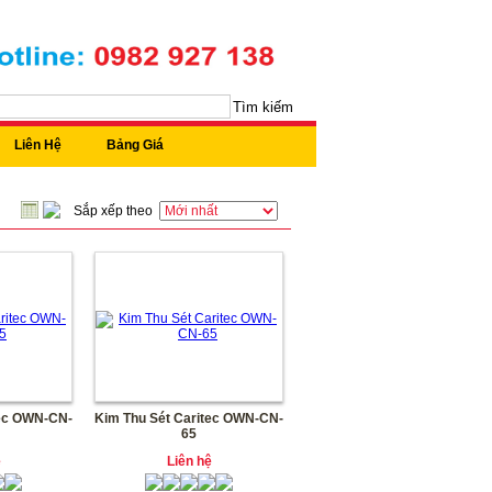
Tìm kiếm
Liên Hệ
Bảng Giá
Sắp xếp theo
tec OWN-CN-
Kim Thu Sét Caritec OWN-CN-
65
ệ
Liên hệ