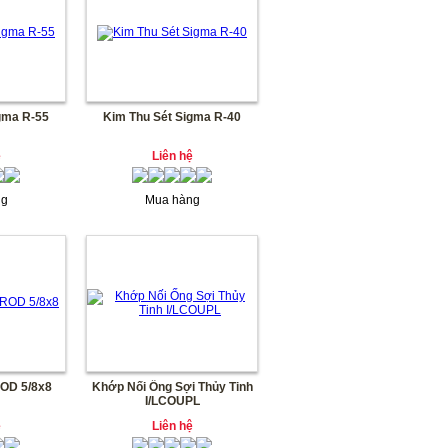
gma R-55
Kim Thu Sét Sigma R-40
ệ
Liên hệ
ng
Mua hàng
ROD 5/8x8
Khớp Nối Ống Sợi Thủy Tinh
I/LCOUPL
ệ
Liên hệ