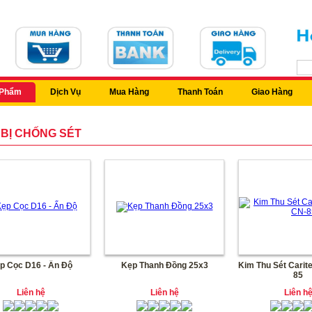
 Phẩm
Dịch Vụ
Mua Hàng
Thanh Toán
Giao Hàng
 BỊ CHỐNG SÉT
p Cọc D16 - Ấn Độ
Kẹp Thanh Đồng 25x3
Kim Thu Sét Cari
85
Liên hệ
Liên hệ
Liên h