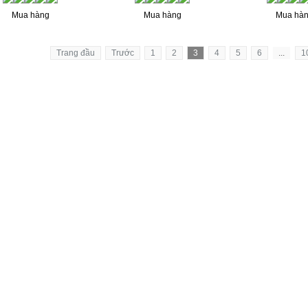
Mua hàng
Mua hàng
Mua hà
Trang đầu
Trước
1
2
3
4
5
6
...
1