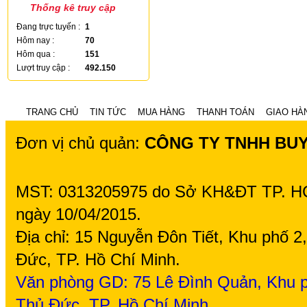
Thống kê truy cập
Đang trực tuyến :
1
Hôm nay :
70
Hôm qua :
151
Lượt truy cập :
492.150
TRANG CHỦ
TIN TỨC
MUA HÀNG
THANH TOÁN
GIAO HÀ
Đơn vị chủ quản:
CÔNG TY TNHH BU
MST: 0313205975 do Sở KH&ĐT TP. H
ngày 10/04/2015.
Địa chỉ: 15 Nguyễn Đôn Tiết, Khu phố 
Đức, TP. Hồ Chí Minh.
Văn phòng GD: 75
Lê Đình Quản, Khu p
Thủ Đức, TP. Hồ Chí Minh.