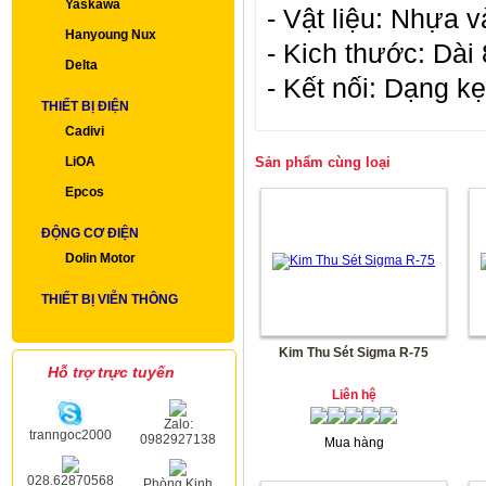
Yaskawa
- Vật liệu: Nhựa v
Hanyoung Nux
- Kich thước: Dà
Delta
- Kết nối: Dạng k
THIẾT BỊ ĐIỆN
Cadivi
LiOA
Sản phẩm cùng loại
Epcos
ĐỘNG CƠ ĐIỆN
Dolin Motor
THIẾT BỊ VIỄN THÔNG
Kim Thu Sét Sigma R-75
Hỗ trợ trực tuyến
Liên hệ
Zalo:
tranngoc2000
0982927138
Mua hàng
028.62870568
Phòng Kinh