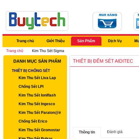
Trang chủ
Giới Thiệu
Sản Phẩm
Dịch Vụ
Mu
Trang chủ
Kim Thu Sét Sigma
THIẾT BỊ ĐẾM SÉT AIDITEC
DANH MỤC SẢN PHẨM
THIẾT BỊ CHỐNG SÉT
Kim Thu Sét Liva Lap
Chống Sét LPI
Kim Thu Sét Ioniflash
Kim Thu Sét Ingesco
Kim Thu Sét Paraton@ir
Chống Sét Erico
Kim Thu Sét Gromostar
Đánh giá
Thông tin
Kim Thu Sét Pulsar