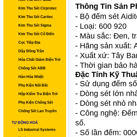
Thông Tin Sản P
Kim Thu Sét Cirprotec
- Bộ đếm sét Aidit
Kim Thu Sét Caritec
- Loại: 600 920
Kim Thu Sét Sigma
- Màu sắc: Đen, t
Kim Thu Sét Cổ Điển
Cọc Tiếp Địa
- Hãng sản xuất: 
Dây Đồng Trần
- Xuất xứ: Tây Ba
Hóa Chất Giảm Điện Trở
- Thời gian bảo h
Chống Sét ABB
Đặc Tính Kỹ Thuậ
Hàn Hóa Nhiệt
-
Sử dụng đếm số l
Phụ Kiện Nối Đất
- Dòng sét lớn nh
Hộp Kiểm Tra Điện Trở
- Dòng sét nhỏ nh
Phụ Kiện Chống Sét
- Công nghệ: Đếm
Chống Sét Lan Truyền
số.
TỰ ĐỘNG HOÁ
LS Industral Systems
- Số lần đếm: 000